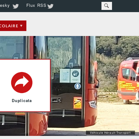
Rechercher
uesky
Flux RSS
COLAIRE
Duplicata
Véhicule Hérault Transport