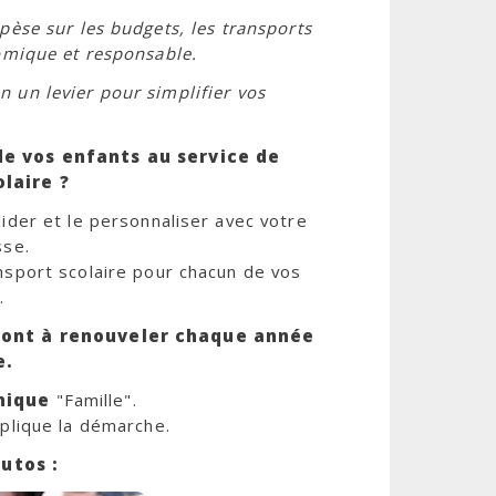
pèse sur les budgets, les transports
omique et responsable.
 un levier pour simplifier vos
de vos enfants au service de
laire ?
lider et le personnaliser avec votre
sse.
nsport scolaire pour chacun de vos
.
sont à renouveler chaque année
e.
nique
"Famille".
xplique la démarche.
utos :