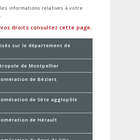
les informations relatives à votre
.
 vos droits consultez cette page.
risés sur le département de
étropole de Montpellier
glomération de Béziers
glomération de Sète agglopôle
glomération de Hérault
glomération du Pays de l'Or