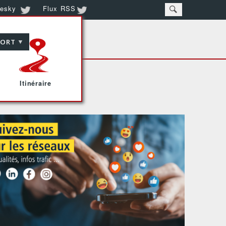
Search
uesky
Flux RSS
PORT
Itinéraire