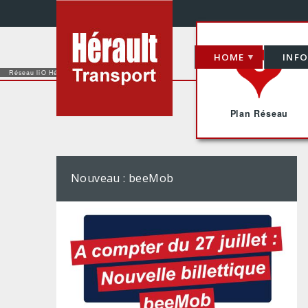
Cookies management panel
HOME
INFO
Réseau liO Hérault Transport
Plan Réseau
Nouveau : beeMob
Home