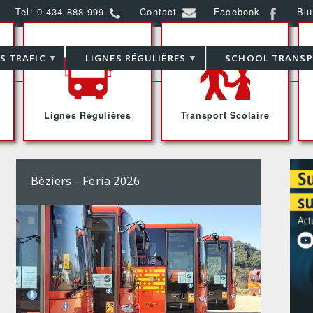
Tel: 0 434 888 999
Contact
Facebook
Bl
Skip
to
S TRAFIC
LIGNES RÉGULIÈRES
SCHOOL TRANS
main
content
Lignes Régulières
Transport Scolaire
Béziers - Féria 2026