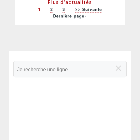
Plus d'actualités
Page
1
Page
2
Page
3
Page
>> Suivante
Pagination
actuelle
suivante
Dernière
Dernière page»
page