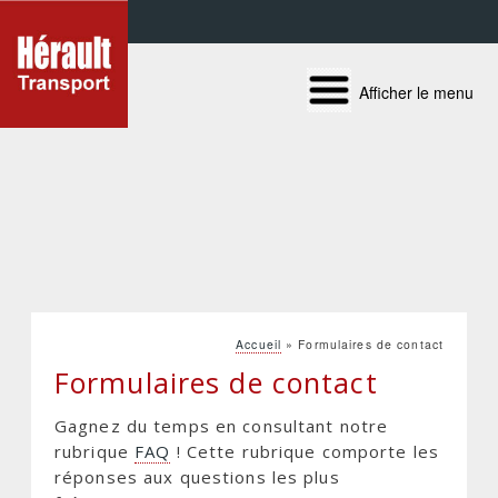
Panneau de gestion des cookies
Aller
au
Afficher le menu
contenu
principal
Accueil
Formulaires de contact
Fil
Formulaires de contact
d'Ariane
Gagnez du temps en consultant notre
rubrique
FAQ
! Cette rubrique comporte les
réponses aux questions les plus